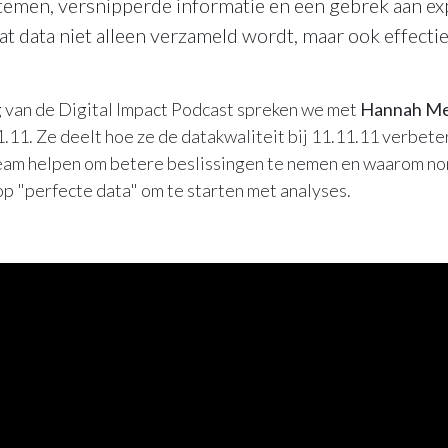
emen, versnipperde informatie en een gebrek aan ex
at data niet alleen verzameld wordt, maar ook effectie
g van de Digital Impact Podcast spreken we met
Hannah Me
.11. Ze deelt hoe ze de datakwaliteit bij 11.11.11 verbete
eam helpen om betere beslissingen te nemen en waarom non
 "perfecte data" om te starten met analyses.