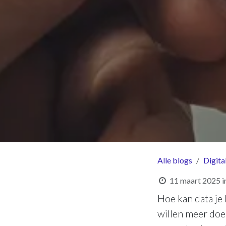
Alle blogs
Digita
11 maart 2025
i
Hoe kan data je 
willen meer doe