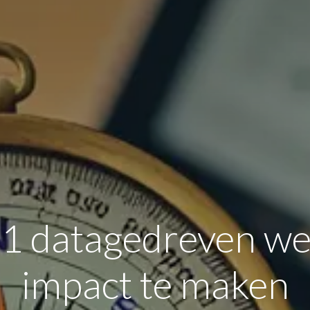
1 datagedreven w
impact te maken