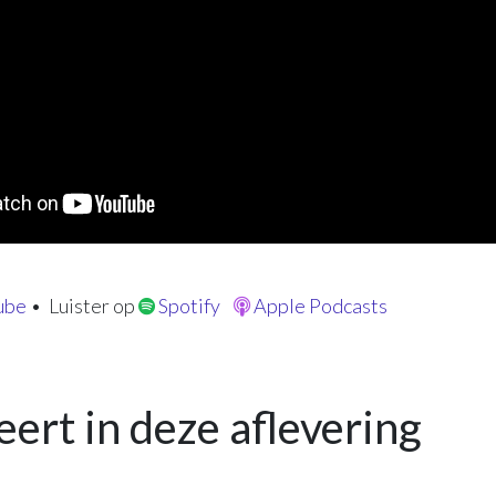
ube
• Luister op
Spotify
Apple Podcasts
eert in deze aflevering