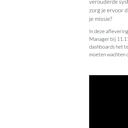
verouderde syst
zorg je ervoor d
je missie?
In deze afleverin
Manager bij 11.11
dashboards het t
moeten wachten op