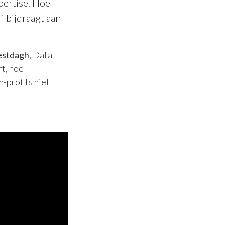
pertise. Hoe
f bijdraagt aan
stdagh
, Data
rt, hoe
-profits niet