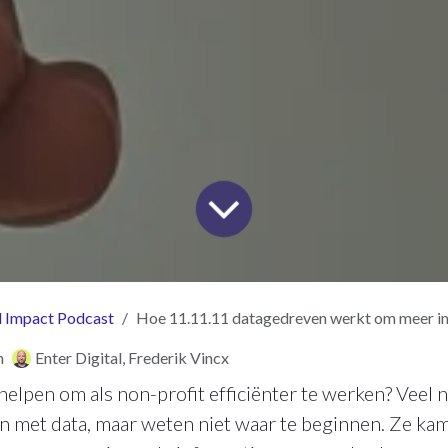
l Impact Podcast
Hoe 11.11.11 datagedreven werkt om meer i
n
Enter Digital, Frederik Vincx
helpen om als non-profit efficiënter te werken? Veel 
n met data, maar weten niet waar te beginnen. Ze k