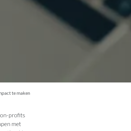
mpact te maken
non-profits
ampen met