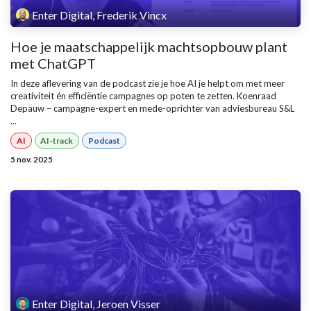
Enter Digital, Frederik Vincx
Hoe je maatschappelijk machtsopbouw plant
met ChatGPT
In deze aflevering van de podcast zie je hoe AI je helpt om met meer
creativiteit én efficiëntie campagnes op poten te zetten. Koenraad
Depauw – campagne-expert en mede-oprichter van adviesbureau S&L
...
AI
AI-track
Podcast
5 nov. 2025
Enter Digital, Jeroen Visser